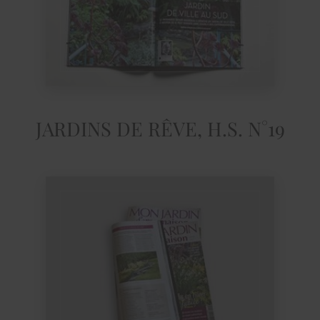
JARDINS DE RÊVE, H.S. N°19